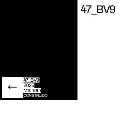
47_BV9
47_BV9
2025
MADRID
CONSTRUIDO