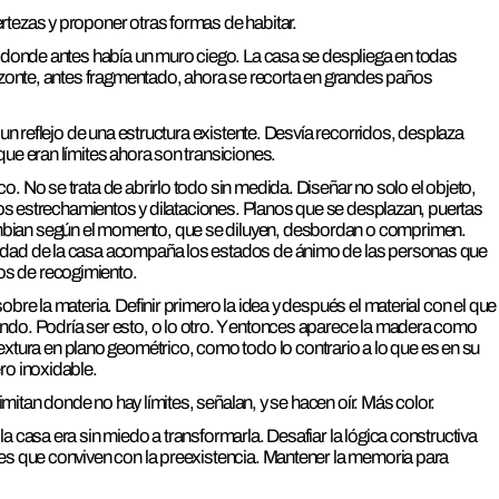
rtezas y proponer otras formas de habitar.
re donde antes había un muro ciego. La casa se despliega en todas
orizonte, antes fragmentado, ahora se recorta en grandes paños
, un reflejo de una estructura existente. Desvía recorridos, desplaza
que eran límites ahora son transiciones.
o. No se trata de abrirlo todo sin medida. Diseñar no solo el objeto,
, los estrechamientos y dilataciones. Planos que se desplazan, puertas
mbian según el momento, que se diluyen, desbordan o comprimen.
lidad de la casa acompaña los estados de ánimo de las personas que
os de recogimiento.
obre la materia. Definir primero la idea y después el material con el que
ando. Podría ser esto, o lo otro. Y entonces aparece la madera como
ura en plano geométrico, como todo lo contrario a lo que es en su
ero inoxidable.
elimitan donde no hay límites, señalan, y se hacen oír. Más color.
a casa era sin miedo a transformarla. Desafiar la lógica constructiva
des que conviven con la preexistencia. Mantener la memoria para