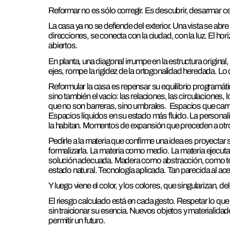
Reformar no es sólo corregir. Es descubrir, desarmar ce
La casa ya no se defiende del exterior. Una vista se ab
direcciones, se conecta con la ciudad, con la luz. El h
abiertos.
En planta, una diagonal irrumpe en la estructura original
ejes, rompe la rigidez de la ortogonalidad heredada. Lo 
Reformular la casa es repensar su equilibrio programátic
sino también el vacío: las relaciones, las circulaciones
que no son barreras, sino umbrales. Espacios que ca
Espacios líquidos en su estado más fluido. La persona
la habitan. Momentos de expansión que preceden a otr
Pedirle a la materia que confirme una idea es proyectar s
formalizarla. La materia como medio. La materia ejecut
solución adecuada. Madera como abstracción, como text
estado natural. Tecnología aplicada. Tan parecida al ac
Y luego viene el color, y los colores, que singularizan, d
El riesgo calculado está en cada gesto. Respetar lo que l
sin traicionar su esencia. Nuevos objetos y materialida
permitir un futuro.